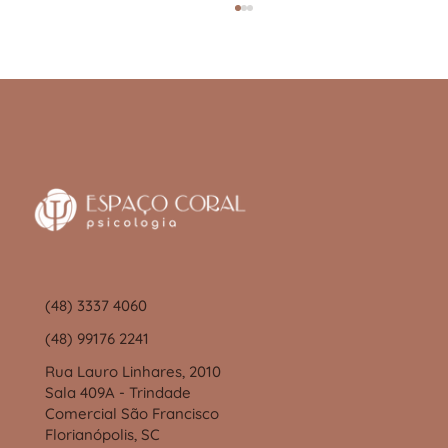
Psicodrama: Transformando através da
ação
(48) 3337 4060
(48) 99176 2241
Rua Lauro Linhares, 2010
Sala 409A - Trindade
Comercial São Francisco
Florianópolis, SC