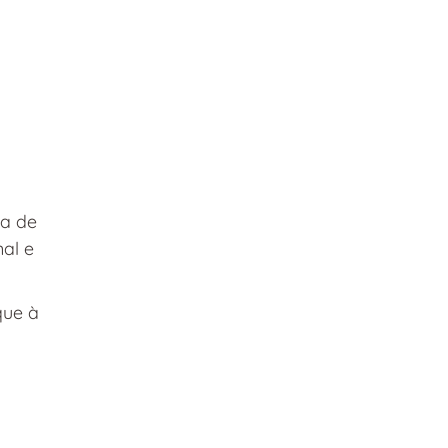
da de 
al e 
que à 