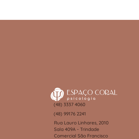
(48) 3337 4060
(48) 99176 2241
Rua Lauro Linhares, 2010
Sala 409A - Trindade
Comercial São Francisco