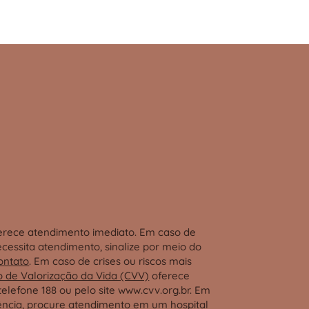
ferece atendimento imediato. Em caso de
cessita atendimento, sinalize por meio do
ontato
. Em caso de crises ou riscos mais
o de Valorização da Vida (CVV)
oferece
telefone 188 ou pelo site
www.cvv.org.br
. Em
ncia, procure atendimento em um hospital