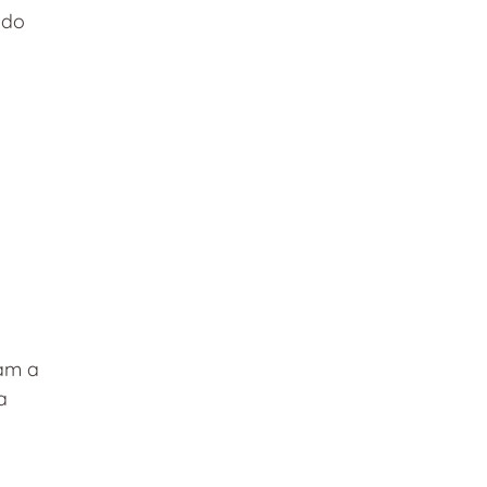
ndo 
 
am a 
a 