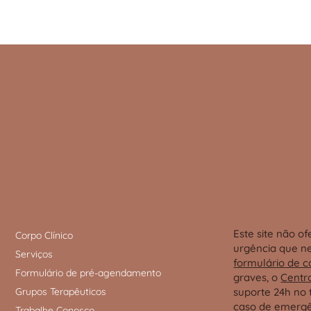
Este site não o
Corpo Clínico
urgência que ne
Serviços
formulário de c
Formulário de pré-agendamento
graves, o
Centr
Grupos Terapêuticos
suporte 24h no 
caso de emergê
Trabalhe Conosco