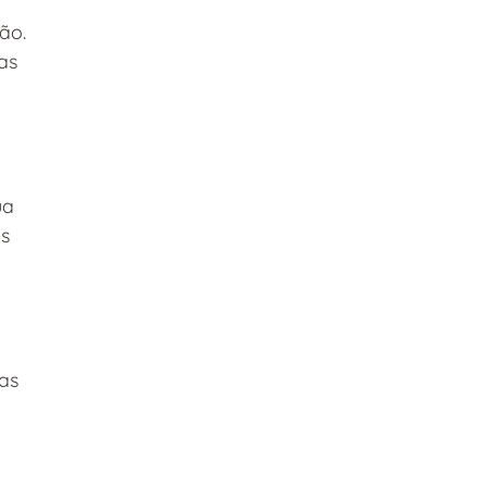
ão. 
as 
ua 
s 
as 