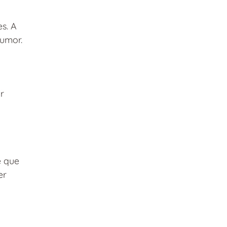
s. A 
humor.
r 
 que 
er 